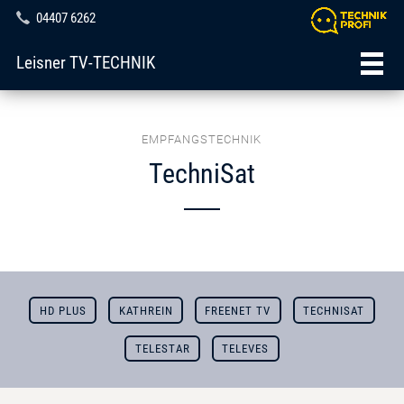
04407 6262
Leisner TV-TECHNIK
EMPFANGSTECHNIK
TechniSat
HD PLUS
KATHREIN
FREENET TV
TECHNISAT
TELESTAR
TELEVES