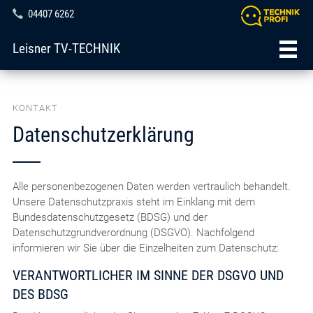
04407 6262
Leisner TV-TECHNIK
KONTAKT
Datenschutzerklärung
Alle personenbezogenen Daten werden vertraulich behandelt.
Unsere Datenschutzpraxis steht im Einklang mit dem
Bundesdatenschutzgesetz (BDSG) und der
Datenschutzgrundverordnung (DSGVO). Nachfolgend
informieren wir Sie über die Einzelheiten zum Datenschutz:
VERANTWORTLICHER IM SINNE DER DSGVO UND
DES BDSG