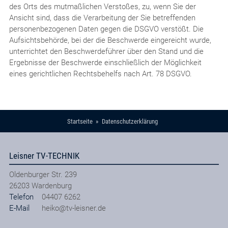
des Orts des mutmaßlichen Verstoßes, zu, wenn Sie der
Ansicht sind, dass die Verarbeitung der Sie betreffenden
personenbezogenen Daten gegen die DSGVO verstößt. Die
Aufsichtsbehörde, bei der die Beschwerde eingereicht wurde,
unterrichtet den Beschwerdeführer über den Stand und die
Ergebnisse der Beschwerde einschließlich der Möglichkeit
eines gerichtlichen Rechtsbehelfs nach Art. 78 DSGVO.
Startseite
Datenschutzerklärung
Leisner TV-TECHNIK
Oldenburger Str. 239
26203
Wardenburg
Telefon
04407 6262
E-Mail
heiko@tv-leisner.de