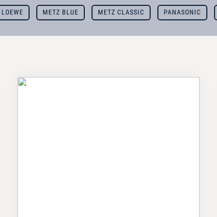
LOEWE
METZ BLUE
METZ CLASSIC
PANASONIC